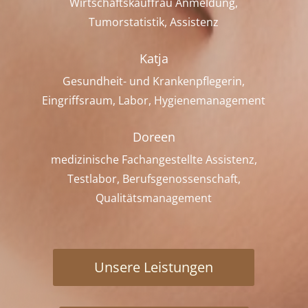
Wirtschaftskauffrau Anmeldung,
Tumorstatistik, Assistenz
Katja
Gesundheit- und Krankenpflegerin,
Eingriffsraum, Labor, Hygienemanagement
Doreen
medizinische Fachangestellte Assistenz,
Testlabor, Berufsgenossenschaft,
Qualitätsmanagement
Unsere Leistungen