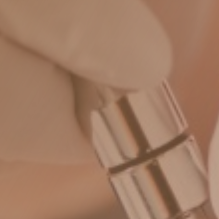
Rahmen unserer
offenen
Sprechstunde
möglich.
Lebensbedrohliche Zustände
(Notfall)
behandeln wir natürlich
sofort!
Seit September 2019 sind
grundversorgende und
wohnortnahen Patientenversorgung
zugehörige Fachärzte verpflichtet, 5
Stunden pro Woche ale Offene
Sprechstunde ohne vorherige
Terminvereinbarung anzubeten.
Dies haben wir umgesetzt und
bieten unseren Bestandspatienten
(aktuell keine Neupatienten), für