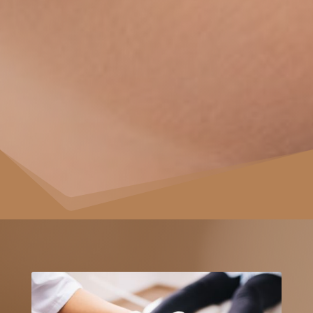
Wir werden uns bemühen, mit Ihnen
kurzfristig einen Termin zu
vereinbaren. Sondertermine werden
prinzipiell über die
Gebührenordnung für Ärzte
abgerechnet.