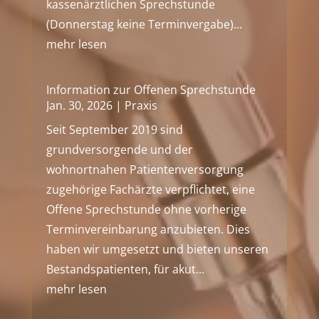
kassenärztlichen Sprechstunde
(Donnerstag keine Terminvergabe)...
mehr lesen
Information zur Offenen Sprechstunde
Jan. 30, 2026
|
Praxis
Seit September 2019 sind
grundversorgende und der
wohnortnahen Patientenversorgung
zugehörige Fachärzte verpflichtet, eine
Offene Sprechstunde ohne vorherige
Terminvereinbarung anzubieten. Dies
haben wir umgesetzt und bieten unseren
Bestandspatienten, für akut...
mehr lesen