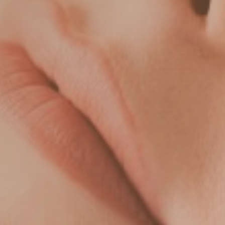
Sprechstunde beginnt 9.00 Uhr, wir
bitten um Pünktlichkeit.
Je nach Schwere der Erkrankung
bzw. Anfahrtsweg empfehlen wir
Ihnen rechtzeitig vor der
Kartenausgabe vor Ort zu sein. Da
ebenso Patienten mit
Operationstermin vor der Tür
stehen, erfragen Sie sich bei
Ankommen, wer unter den
wartenden Patienten die Offene
Sprechstunde aufsuchen wird. Sie
können sich somit unnötige
Wartezeit auf die Ziffernkarten bei
Kapazitätsausschöpfung ersparen.