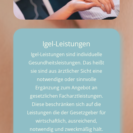
Igel-Leistungen
Igel-Leistungen sind individuelle
Gesundheitsleistungen. Das heißt
sie sind aus ärztlicher Sicht eine
notwendige oder sinnvolle
Ergänzung zum Angebot an
gesetzlichen Facharztleistungen.
Diese beschränken sich auf die
Leistungen die der Gesetzgeber für
wirtschaftlich, ausreichend,
notwendig und zweckmäßig hält.