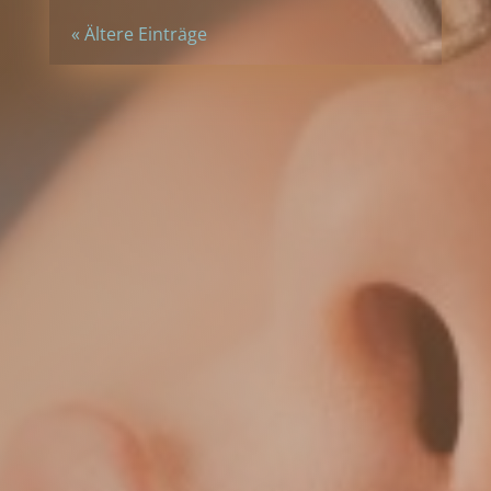
« Ältere Einträge
Kontakt aufnehmen
Herzlich willkommen in der
Hautarztpraxis Dr. med. Iduna Alscher in
Schneeberg.
In über 20 Jahren Erfahrung bieten wir
Ihnen mehr als die gesetzlichen
Facharztleistungen im Bereich der
Dermatologie.
RUFEN SIE UNS AN