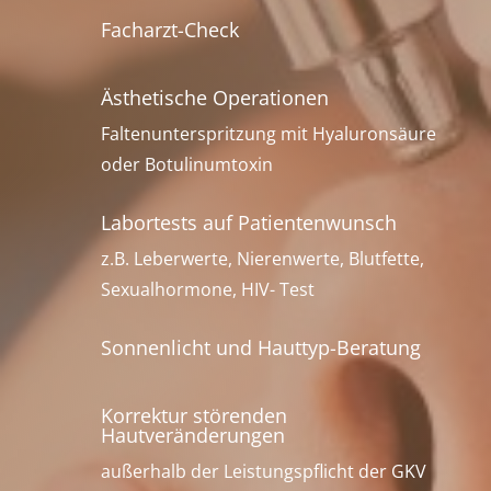
Facharzt-Check
Ästhetische Operationen
Faltenunterspritzung mit Hyaluronsäure
oder Botulinumtoxin
Labortests auf Patientenwunsch
z.B. Leberwerte, Nierenwerte, Blutfette,
Sexualhormone, HIV- Test
Sonnenlicht und Hauttyp-Beratung
Korrektur störenden
Hautveränderungen
außerhalb der Leistungspflicht der GKV