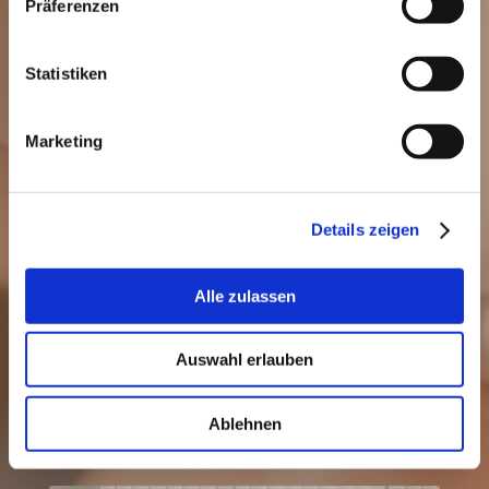
Präferenzen
und das moderne Wundmanagement.
Statistiken
Mein Werdegang
Marketing
Dr. med. Iduna Alscher
& Team
Details zeigen
Alle Mitarbeiterinnen stehen Ihnen für die
Alle zulassen
allgemeinen Probleme zur Verfügung und
vertreten sich untereinander. Sollten Sie
Auswahl erlauben
konkrete Fragen zu den einzelnen
Aufgabengebieten haben, wenden Sie sich bitte
Ablehnen
direkt an die Ansprechpartner.