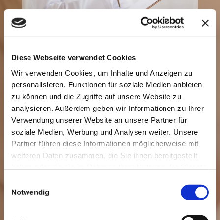
Diese Webseite verwendet Cookies
Dr. med. Iduna Alscher
Wir verwenden Cookies, um Inhalte und Anzeigen zu
personalisieren, Funktionen für soziale Medien anbieten
Ich bin in einem medizinischen Umfeld mit sozialen
zu können und die Zugriffe auf unsere Website zu
Engagement aufgewachsen und habe dies mir zeitig
analysieren. Außerdem geben wir Informationen zu Ihrer
Verwendung unserer Website an unsere Partner für
zu eigen gemacht, auch getragen von meiner
soziale Medien, Werbung und Analysen weiter. Unsere
christlichen Konfession.
Partner führen diese Informationen möglicherweise mit
Das Fachgebiet Dermatologie begeistert mich durch
weiteren Daten zusammen, die Sie ihnen bereitgestellt
haben oder die sie im Rahmen Ihrer Nutzung der Dienste
seine Vielseitigkeit mittlerweile auch durch die
gesammelt haben.
Einwilligungsauswahl
Grundlagenforschung für den Einsatz neuer Krebs-
Notwendig
und Immuntherapien. Besondere Schwerpunkte in
meiner Praxis sind jedoch die operative Therapie