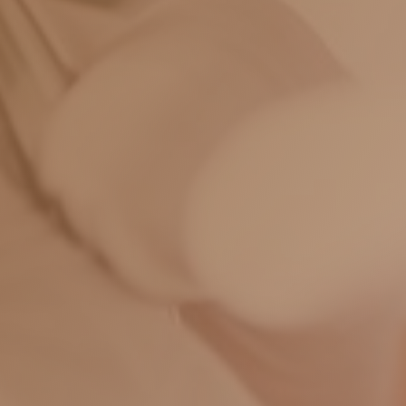
vergeben.
Sollten Sie einen vereinbarten
Termin nicht einhalten können,
sagen Sie diesen bitte auch ab
Eine Behandlung
ohne Termin
ist im