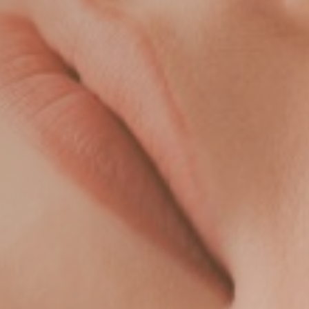

Tel. 03772 / 382 679
Fax: 03772 / 382 746
KONTAKT ÜBER E-MAIL

kontakt@hautnah-dr-alscher.de
SPRECHZEITEN

09.00-12.00 Uhr
Montag
13.00-15.30 Uhr
-
09.00-12.00 Uhr
Dienstag
14.00-18.00 Uhr
-
09.00-13.00 Uhr
Mittwoch
08.00-12.00
Donnerstag
Uhr
(Privatsprechtag)