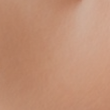
13.00-15.30 Uhr
-
09.00-13.00 Uhr
Freitag
08.00-09.00
Mo, Di, Mi, Fr
Uhr
(Operationen)
09.00-10.15
Mo, Di, Mi, Fr (offene
Uhr
Sprechstunde)
TELEFONZEITEN

13.00-15.00 Uhr
Montag
14.00-16.00 Uhr
Dienstag
10.00-12.00 Uhr
Mittwoch
nicht
Donnerstag
erreichbar
(Privatsprechtag)
10.00-12.00 Uhr
Freitag