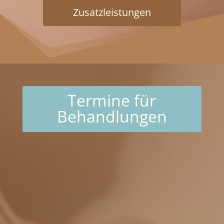
Zusatzleistungen
Termine für
Behandlungen
In meiner Praxis findet überwiegend
eine
Terminsprechstunde
statt.
Termine werden fortlaufend