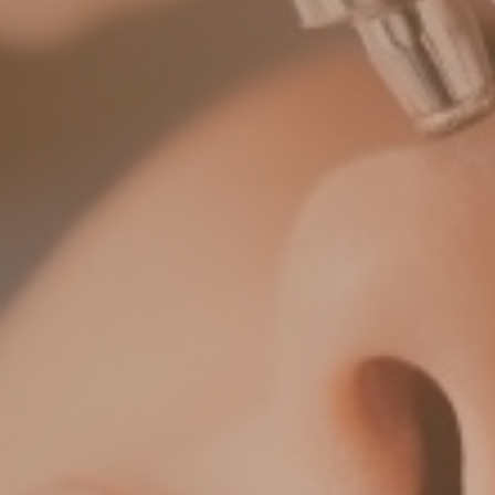
akut auftretende Hauterkrankungen,
eine
tägliche Offene Sprechstunde
(außer donnerstags) von 9.00 –
10.15 Uhr
an.
Wir bitten um Verständnis, das aus
Kapazitätsgründen, nur eine
begrenzte Annahme von 8 Patienten
möglich ist, dies haben wir über
Ziffernkarten (1-8) geregelt.
Ab 8.00 Uhr haben Sie den Zugriff
auf die für die Anmeldung
notwendige Ziffernkarte. Diese
finden Sie in der Wandhalterung
rechts neben der Praxiseingangstür.
Die Annahme zur Offenen