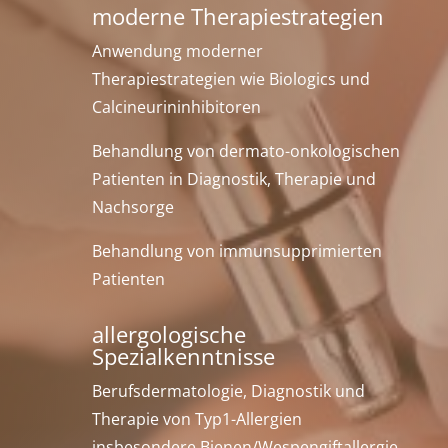
moderne Therapiestrategien
Anwendung moderner
Therapiestrategien wie Biologics und
Calcineurininhibitoren
Behandlung von dermato-onkologischen
Patienten in Diagnostik, Therapie und
Nachsorge
Behandlung von immunsupprimierten
Patienten
allergologische
Spezialkenntnisse
Berufsdermatologie, Diagnostik und
Therapie von Typ1-Allergien
insbesondere Bienen/Wespengiftallergie,