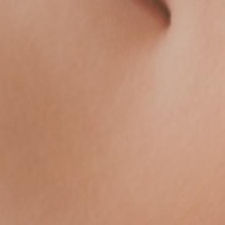
Sollten Sie Leistungen im Bereich
der
Selbstzahlermedzin (GOÄ)
oder
individuelle
Gesundheitsleistungen
in
Anspruch nehmen wollen, teilen Sie
uns das bitte mit.