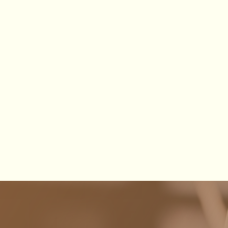
Es tut uns sehr leid, das wir für die vi
dermatologische Versorgung suchen, k
Sprechstunde zur Verfügung stellen kö
welche...