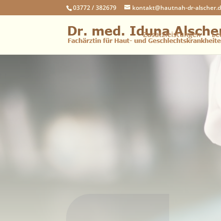
03772 / 382679
kontakt@hautnah-dr-alscher.
Zusatzleistungen
Le
Aktuell
Praxis
Liebe Patienten/innen wir