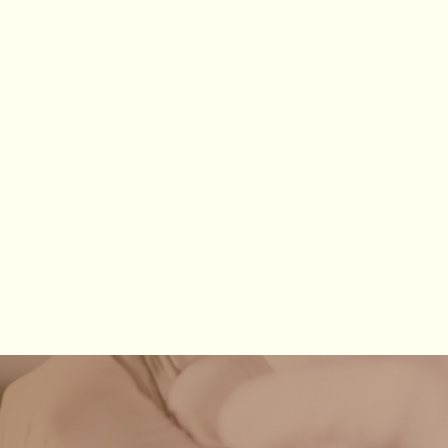
elen Menschen, die eine zuverlässige und gute
eine Kapazitäten mehr in der kassenärztlichen
nnen. Wir bitten um Verständnis für unsere Entscheidung,