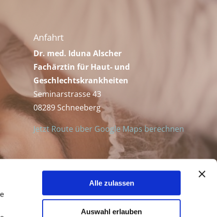
Anfahrt
Dr. med. Iduna Alscher
Fachärztin für Haut- und
Geschlechtskrankheiten
Seminarstrasse 43
08289 Schneeberg
Jetzt Route über Google Maps berechnen
Alle zulassen
le
Auswahl erlauben