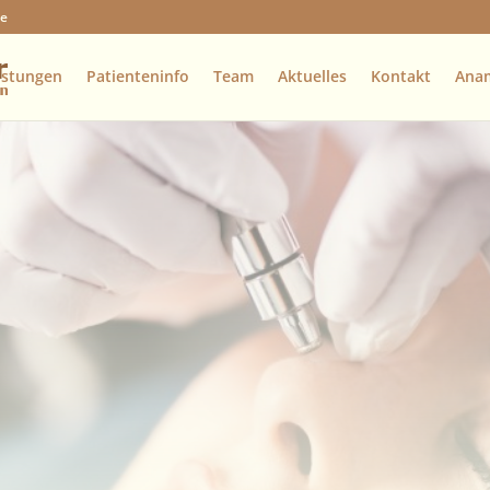
de
istungen
Patienteninfo
Team
Aktuelles
Kontakt
Ana
es aus der
 halten Sie hier über aktuelle